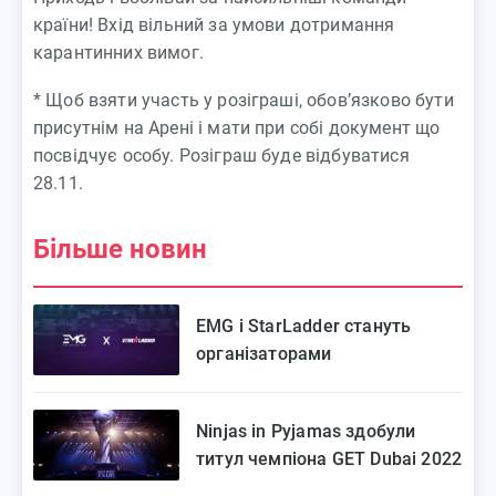
країни! Вхід вільний за умови дотримання
карантинних вимог.
* Щоб взяти участь у розіграші, обов’язково бути
присутнім на Арені і мати при собі документ що
посвідчує особу. Розіграш буде відбуватися
28.11.
Більше новин
EMG і StarLadder стануть
організаторами
кіберспортивних фестивалів у
Дубаї на наступні 3 роки
Ninjas in Pyjamas здобули
титул чемпіона GET Dubai 2022