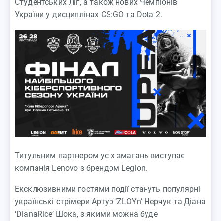
Студентських Ліг, а також нових Чемпіонів
України у дисциплінах CS:GO та Dota 2.
Титульним партнером усіх змагань виступає
компанія Lenovo з брендом Legion.
Ексклюзивними гостями події стануть популярні
українські стрімери Артур ‘ZLOYn’ Нерчук та Діана
‘DianaRice’ Шока, з якими можна буде