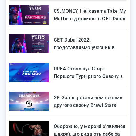
CS.MONEY, Hellcase та Take My
Muffin підтримають GET Dubai
2022
GET Dubai 2022:
представляємо учасників
CS:GO турніру
UPEA Оголошує Старт
Першого Турнірного Сезону з
CS:GO та Dota 2 у 2022 Році
SK Gaming стали чемпіонами
другого сезону Brawl Stars
Gamestars League
Обережно, у мережі з'явилися
шахраї, що видають себе за