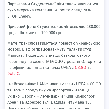
Партнерами Студентської ліги також являються
букмекерська компанія GG.bet та бренд NON
STOP Energy.
Призовий фонд Студентських ліг складає 280,000
грн, а Шкільних – 190,000 грн.
Матчі транслюватимуться повністю українською
мовою. В ефірі працюватимуть таланти студії
Maincast. Подія доступна до безкоштовного
перегляду на сервісі MEGOGO у розділі «Спорт» та
на офіційних Twitch-каналах UPEA з
CS:GO
та
Dota 2
.
І найголовніше: LAN-фінали змагань UPEA з CS:GO
та Dota 2 пройдуть у кіберспортивній Мецці
Східної Європи – легендарній “Київ Кіберспорт
Арені” за адресою вул. Вадима Гетьмана 13.
Приходь і вболівай за найсильніші команди